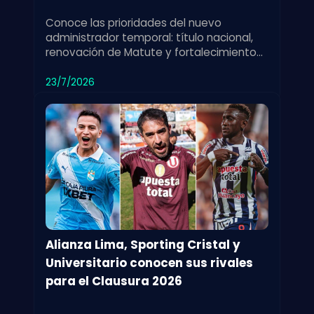
Conoce las prioridades del nuevo
administrador temporal: título nacional,
renovación de Matute y fortalecimiento
de las divisiones menores para el club.
23/7/2026
Alianza Lima, Sporting Cristal y
Universitario conocen sus rivales
para el Clausura 2026