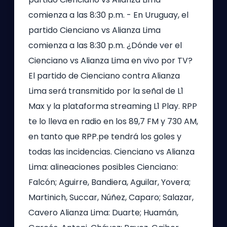
comienza a las 8:30 p.m. - En Uruguay, el
partido Cienciano vs Alianza Lima
comienza a las 8:30 p.m. ¿Dónde ver el
Cienciano vs Alianza Lima en vivo por TV?
El partido de Cienciano contra Alianza
Lima será transmitido por la señal de L1
Max y la plataforma streaming L1 Play. RPP
te lo lleva en radio en los 89,7 FM y 730 AM,
en tanto que RPP.pe tendrá los goles y
todas las incidencias. Cienciano vs Alianza
Lima: alineaciones posibles Cienciano:
Falcón; Aguirre, Bandiera, Aguilar, Yovera;
Martinich, Succar, Núñez, Caparo; Salazar,
Cavero Alianza Lima: Duarte; Huamán,