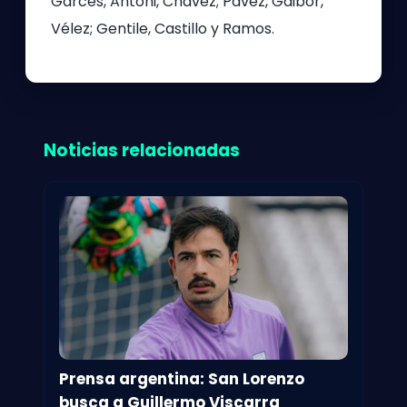
Garcés, Antoni, Chávez; Pavez, Gaibor,
Vélez; Gentile, Castillo y Ramos.
Noticias relacionadas
Prensa argentina: San Lorenzo
busca a Guillermo Viscarra