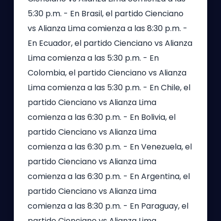
5:30 p.m. - En Brasil, el partido Cienciano
vs Alianza Lima comienza a las 8:30 p.m. -
En Ecuador, el partido Cienciano vs Alianza
Lima comienza a las 5:30 p.m. - En
Colombia, el partido Cienciano vs Alianza
Lima comienza a las 5:30 p.m. - En Chile, el
partido Cienciano vs Alianza Lima
comienza a las 6:30 p.m. - En Bolivia, el
partido Cienciano vs Alianza Lima
comienza a las 6:30 p.m. - En Venezuela, el
partido Cienciano vs Alianza Lima
comienza a las 6:30 p.m. - En Argentina, el
partido Cienciano vs Alianza Lima
comienza a las 8:30 p.m. - En Paraguay, el
partido Cienciano vs Alianza Lima