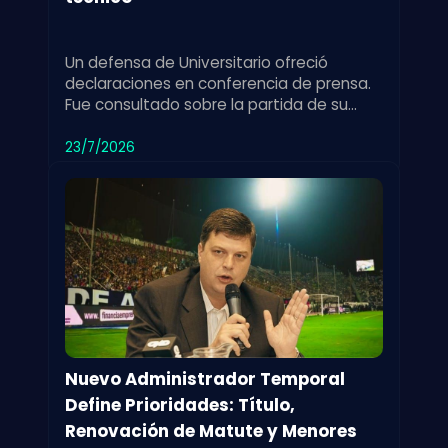
Un defensa de Universitario ofreció
declaraciones en conferencia de prensa.
Fue consultado sobre la partida de su
exdirector técnico y su impacto en el
equipo.
23/7/2026
Nuevo Administrador Temporal
Define Prioridades: Título,
Renovación de Matute y Menores