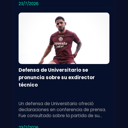
23/7/2026
Defensa de Universitario se
pronuncia sobre su exdirector
técnico
Un defensa de Universitario ofreció
declaraciones en conferencia de prensa.
Fue consultado sobre la partida de su
exdirector técnico y su impacto en el
equipo.
23/7/2026