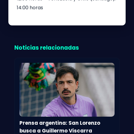
14:00 horas
Noticias relacionadas
Prensa argentina: San Lorenzo
busca a Guillermo Viscarra