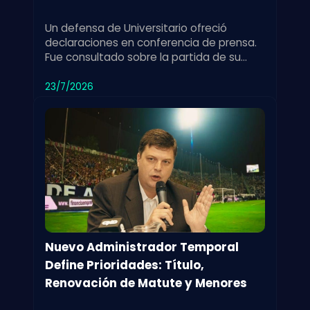
Un defensa de Universitario ofreció
declaraciones en conferencia de prensa.
Fue consultado sobre la partida de su
exdirector técnico y su impacto en el
equipo.
23/7/2026
Nuevo Administrador Temporal
Define Prioridades: Título,
Renovación de Matute y Menores