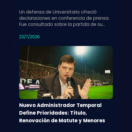
Un defensa de Universitario ofreció
declaraciones en conferencia de prensa.
Fue consultado sobre la partida de su
exdirector técnico y su impacto en el
equipo.
23/7/2026
Nuevo Administrador Temporal
Define Prioridades: Título,
Renovación de Matute y Menores