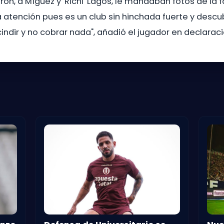
 a Míguez y 'Richi' Lagos, le mandaban fotos de la fa
la atención pues es un club sin hinchada fuerte y des
cindir y no cobrar nada", añadió el jugador en declarac