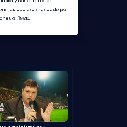
milia y hasta fotos de
cubrimos que era mandado por
iones a L1Max.