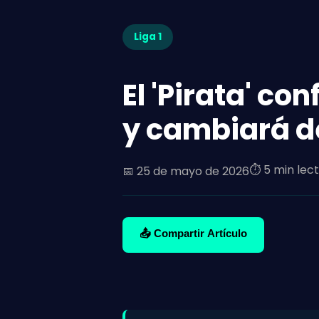
Liga 1
El 'Pirata' c
y cambiará d
⏱️ 5 min lec
📅
25 de mayo de 2026
📤 Compartir Artículo