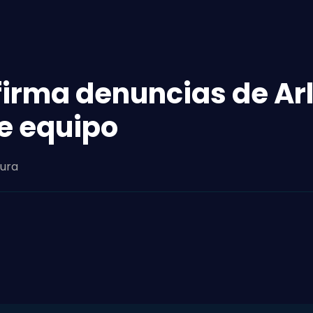
onfirma denuncias de A
e equipo
tura