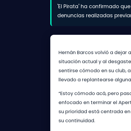
'El Pirata' ha confirmado qu
denuncias realizadas previa
Hernán Barcos volvió a dejar a
situación actual y al desgast
sentirse cómodo en su club, 
llevado a replantearse algun
“Estoy cómodo acá, pero pasa
enfocado en terminar el Apert
su prioridad está centrada en
su continuidad.