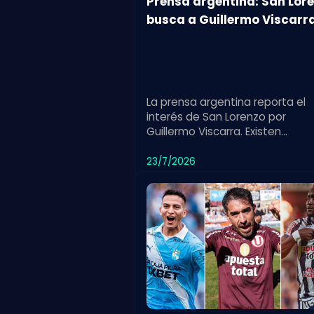
Prensa argentina: San Lor
busca a Guillermo Viscarr
La prensa argentina reporta el
interés de San Lorenzo por
Guillermo Viscarra. Existen
condiciones previas para concr
la incorporación del jugador.
23/7/2026