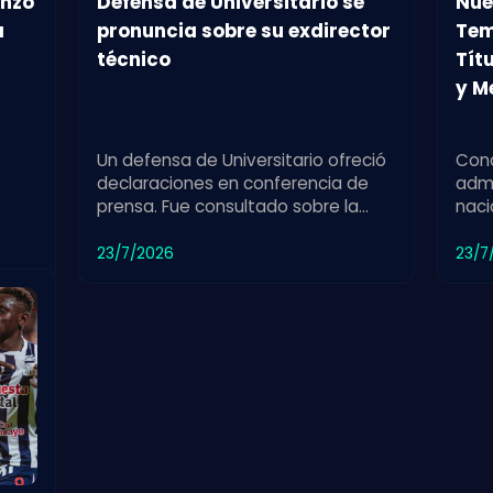
enzo
Defensa de Universitario se
Nue
a
pronuncia sobre su exdirector
Tem
técnico
Tít
y M
Un defensa de Universitario ofreció
Cono
declaraciones en conferencia de
admi
prensa. Fue consultado sobre la
naci
etar
partida de su exdirector técnico y
fort
su impacto en el equipo.
meno
23/7/2026
23/7