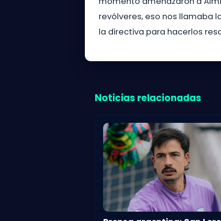
momento amenazaron a Almirón,
revólveres, eso nos llamaba 
la directiva para hacerlos res
Noticias relacionadas