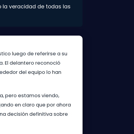
o la veracidad de todas las
tico luego de referirse a su
. El delantero reconoció
ededor del equipo lo han
a, pero estamos viendo,
ejando en claro que por ahora
na decisión definitiva sobre