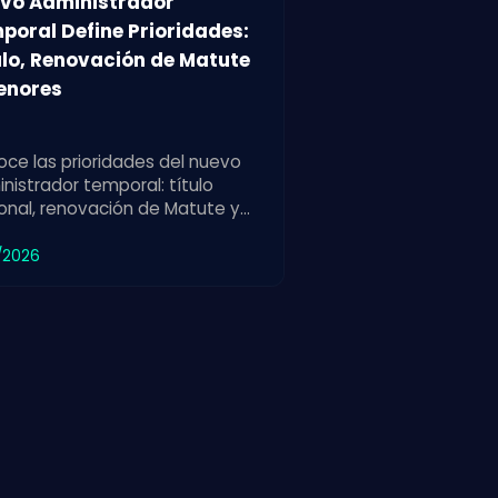
vo Administrador
poral Define Prioridades:
ulo, Renovación de Matute
enores
ce las prioridades del nuevo
nistrador temporal: título
onal, renovación de Matute y
alecimiento de las divisiones
res para el club.
/2026