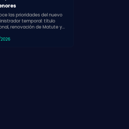
enores
ce las prioridades del nuevo
nistrador temporal: título
onal, renovación de Matute y
alecimiento de las divisiones
res para el club.
/2026