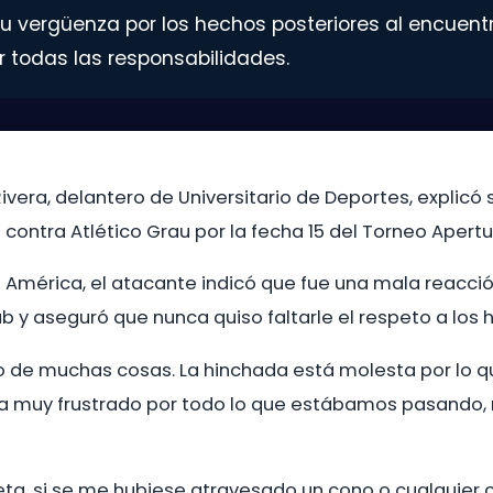
u vergüenza por los hechos posteriores al encuentr
todas las responsabilidades.
vera, delantero de Universitario de Deportes, explicó s
contra Atlético Grau por la fecha 15 del Torneo Apertu
 América, el atacante indicó que fue una mala reacció
y aseguró que nunca quiso faltarle el respeto a los hin
do de muchas cosas. La hinchada está molesta por lo q
 muy frustrado por todo lo que estábamos pasando, 
iseta, si se me hubiese atravesado un cono o cualquier