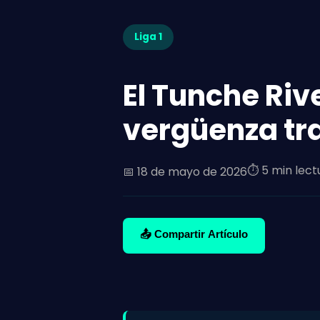
Liga 1
El Tunche Ri
vergüenza tra
⏱️ 5 min lect
📅
18 de mayo de 2026
📤 Compartir Artículo