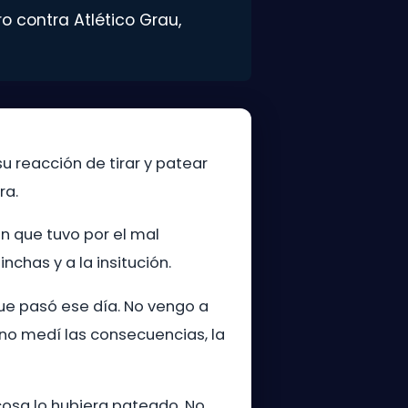
o contra Atlético Grau,
u reacción de tirar y patear
ra.
n que tuvo por el mal
chas y a la insitución.
ue pasó ese día. No vengo a
no medí las consecuencias, la
 cosa lo hubiera pateado. No