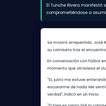
El Tunche Rivera manifestó s
comprometiéndose a asumir 
Se mostró arrepentido. José Ri
su camiseta tras el encuentro 
En conversación con Fútbol en
momento que atraviesa el club 
"Sí, justo me estuve enteran
escusarme de nada. Me sentía
verdad", indicó en un inicio.
"Si bien es cierto tiré la cam