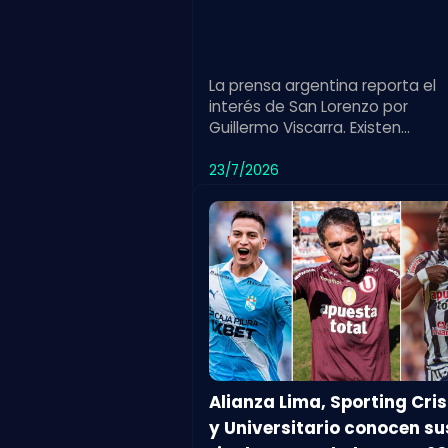
La prensa argentina reporta el
interés de San Lorenzo por
Guillermo Viscarra. Existen
condiciones previas para concr
la incorporación del jugador.
23/7/2026
Alianza Lima, Sporting Cris
y Universitario conocen su