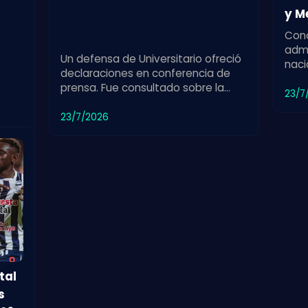
y M
Cono
admi
Un defensa de Universitario ofreció
naci
declaraciones en conferencia de
fort
prensa. Fue consultado sobre la
meno
23/7
etar
partida de su exdirector técnico y
su impacto en el equipo.
23/7/2026
tal
s