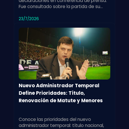
declaraciones en conferencia de prensa.
Fue consultado sobre la partida de su
exdirector técnico y su impacto en el
equipo.
23/7/2026
Nuevo Administrador Temporal
Define Prioridades: Título,
Renovación de Matute y Menores
Conoce las prioridades del nuevo
administrador temporal: título nacional,