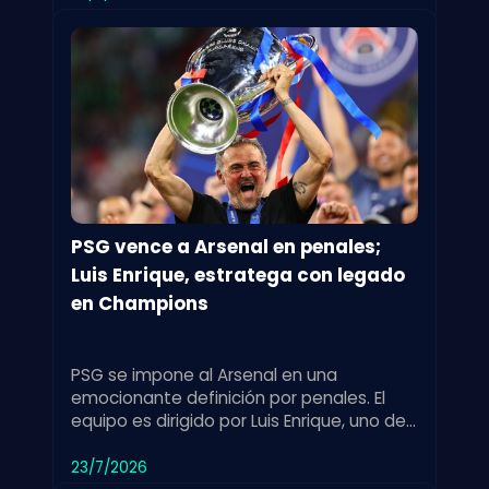
PSG vence a Arsenal en penales;
Luis Enrique, estratega con legado
en Champions
PSG se impone al Arsenal en una
emocionante definición por penales. El
equipo es dirigido por Luis Enrique, uno de
los entrenadores más exitosos en la
historia de la Champions League.
23/7/2026