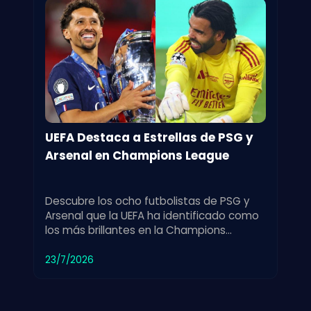
UEFA Destaca a Estrellas de PSG y
Arsenal en Champions League
Descubre los ocho futbolistas de PSG y
Arsenal que la UEFA ha identificado como
los más brillantes en la Champions
League. Un reconocimiento a su
rendimiento estelar.
23/7/2026