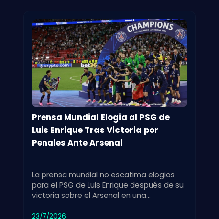
Prensa Mundial Elogia al PSG de
Luis Enrique Tras Victoria por
Penales Ante Arsenal
La prensa mundial no escatima elogios
para el PSG de Luis Enrique después de su
victoria sobre el Arsenal en una
emocionante tanda de penales. Un
triunfo destacado.
23/7/2026