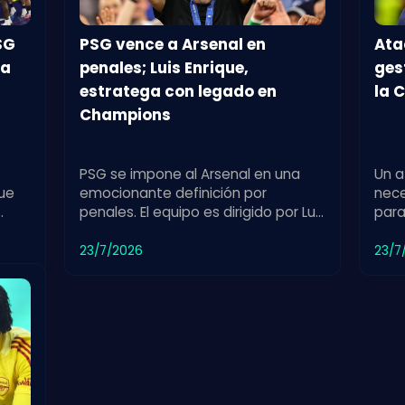
SG
PSG vence a Arsenal en
Ata
ia
penales; Luis Enrique,
ges
estratega con legado en
la 
Champions
PSG se impone al Arsenal en una
Un a
que
emocionante definición por
nece
penales. El equipo es dirigido por Luis
para
anda
Enrique, uno de los entrenadores
gana
o.
más exitosos en la historia de la
dest
23/7/2026
23/7
Champions League.