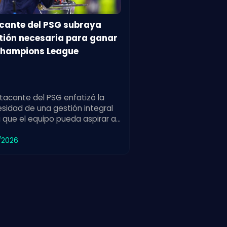
cante del PSG subraya
tión necesaria para ganar
Champions League
tacante del PSG enfatizó la
sidad de una gestión integral
 que el equipo pueda aspirar a
r la Champions League,
acando los retos del torneo.
/2026