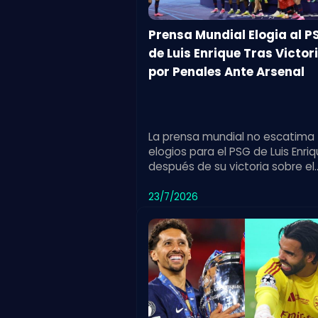
Prensa Mundial Elogia al P
de Luis Enrique Tras Victor
por Penales Ante Arsenal
La prensa mundial no escatima
elogios para el PSG de Luis Enri
después de su victoria sobre el
Arsenal en una emocionante t
de penales. Un triunfo destacad
23/7/2026