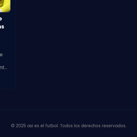
e
ns
de
antes
to
© 2025 asi es el futbol. Todos los derechos reservados.