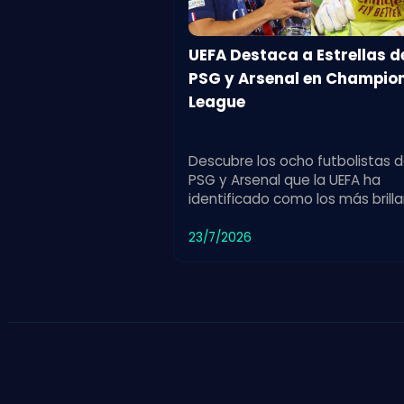
UEFA Destaca a Estrellas d
PSG y Arsenal en Champio
League
Descubre los ocho futbolistas 
PSG y Arsenal que la UEFA ha
identificado como los más brill
en la Champions League. Un
reconocimiento a su rendimien
23/7/2026
estelar.