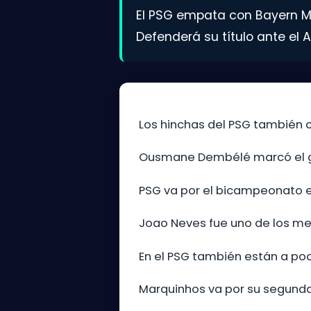
El PSG empata con Bayern Mún
Defenderá su título ante el A
Los hinchas del PSG también ce
Ousmane Dembélé marcó el gol 
PSG va por el bicampeonato e
Joao Neves fue uno de los mej
En el PSG también están a poc
Marquinhos va por su segunda 