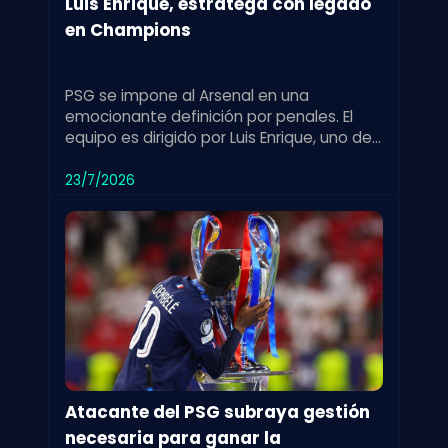
Luis Enrique, estratega con legado
en Champions
PSG se impone al Arsenal en una
emocionante definición por penales. El
equipo es dirigido por Luis Enrique, uno de
los entrenadores más exitosos en la
historia de la Champions League.
23/7/2026
Atacante del PSG subraya gestión
necesaria para ganar la