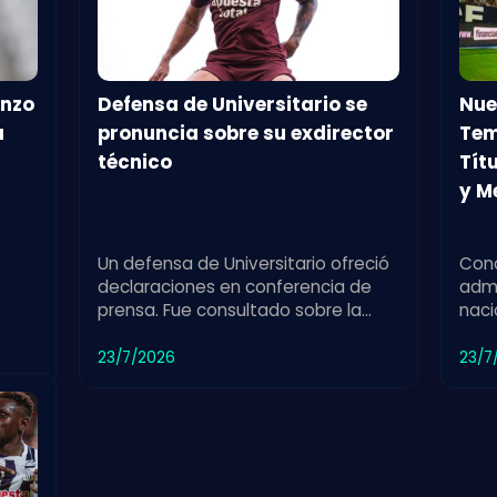
enzo
Defensa de Universitario se
Nue
a
pronuncia sobre su exdirector
Tem
técnico
Tít
y M
Un defensa de Universitario ofreció
Cono
declaraciones en conferencia de
admi
prensa. Fue consultado sobre la
naci
etar
partida de su exdirector técnico y
fort
su impacto en el equipo.
meno
23/7/2026
23/7