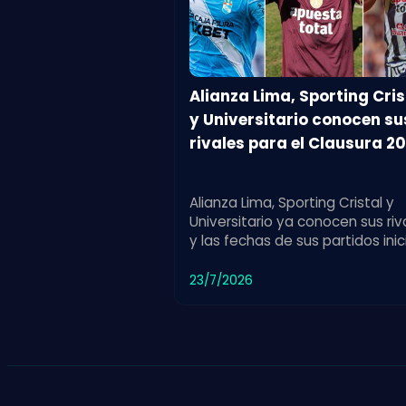
Alianza Lima, Sporting Cris
y Universitario conocen su
rivales para el Clausura 2
Alianza Lima, Sporting Cristal y
Universitario ya conocen sus riv
y las fechas de sus partidos inic
en el Torneo Clausura 2026 de
fútbol.
23/7/2026