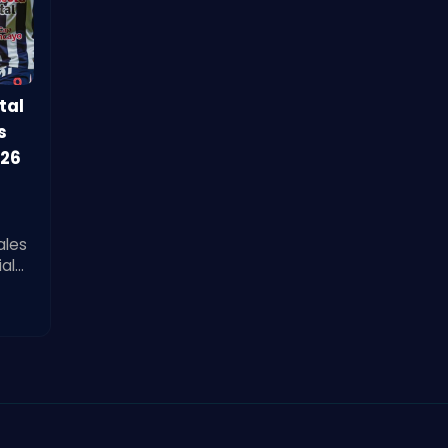
tal
s
026
ales
iales