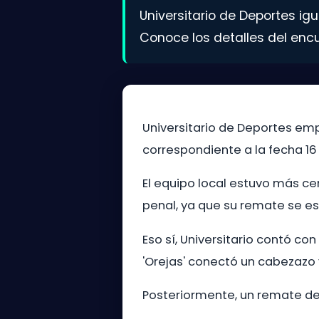
Universitario de Deportes ig
Conoce los detalles del encu
Universitario de Deportes em
correspondiente a la fecha 16
El equipo local estuvo más ce
penal, ya que su remate se es
Eso sí, Universitario contó co
'Orejas' conectó un cabezazo
Posteriormente, un remate del