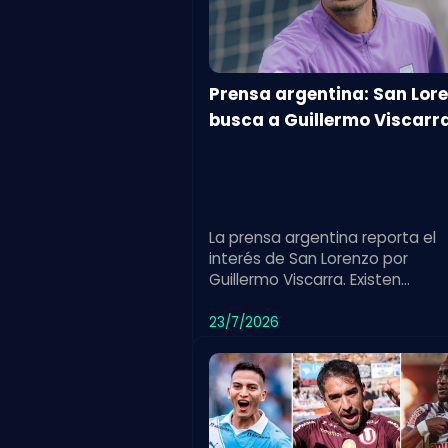
Prensa argentina: San Lor
busca a Guillermo Viscarr
La prensa argentina reporta el
interés de San Lorenzo por
Guillermo Viscarra. Existen
condiciones previas para concr
la incorporación del jugador.
23/7/2026