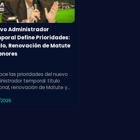
vo Administrador
poral Define Prioridades:
ulo, Renovación de Matute
enores
ce las prioridades del nuevo
nistrador temporal: título
onal, renovación de Matute y
alecimiento de las divisiones
res para el club.
/2026