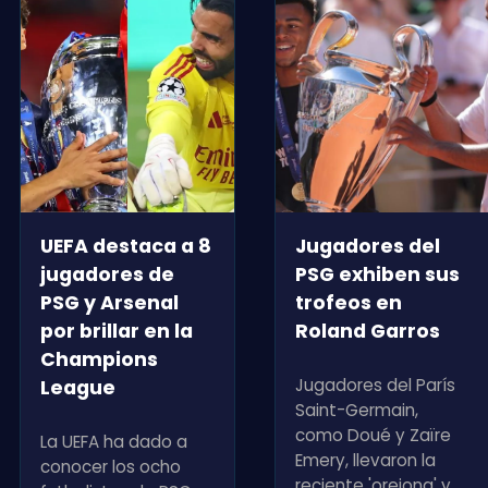
UEFA destaca a 8
Jugadores del
jugadores de
PSG exhiben sus
PSG y Arsenal
trofeos en
por brillar en la
Roland Garros
Champions
Jugadores del París
League
Saint-Germain,
como Doué y Zaïre
La UEFA ha dado a
Emery, llevaron la
conocer los ocho
reciente 'orejona' y