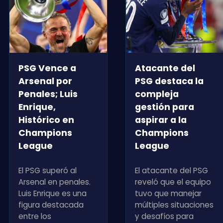
PSG Vence a
Atacante del
Arsenal por
PSG destaca la
Penales; Luis
compleja
Enrique,
gestión para
Histórico en
aspirar a la
Champions
Champions
League
League
El PSG superó al
El atacante del PSG
Arsenal en penales.
reveló que el equipo
Luis Enrique es una
tuvo que manejar
figura destacada
múltiples situaciones
entre los
y desafíos para