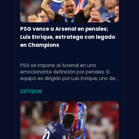
PSG vence a Arsenal en penales;
Luis Enrique, estratega con legado
en Champions
PSG se impone al Arsenal en una
emocionante definición por penales. El
equipo es dirigido por Luis Enrique, uno de
los entrenadores más exitosos en la
historia de la Champions League.
23/7/2026