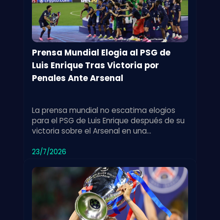
Prensa Mundial Elogia al PSG de
Luis Enrique Tras Victoria por
Penales Ante Arsenal
La prensa mundial no escatima elogios
para el PSG de Luis Enrique después de su
victoria sobre el Arsenal en una
emocionante tanda de penales. Un
triunfo destacado.
23/7/2026