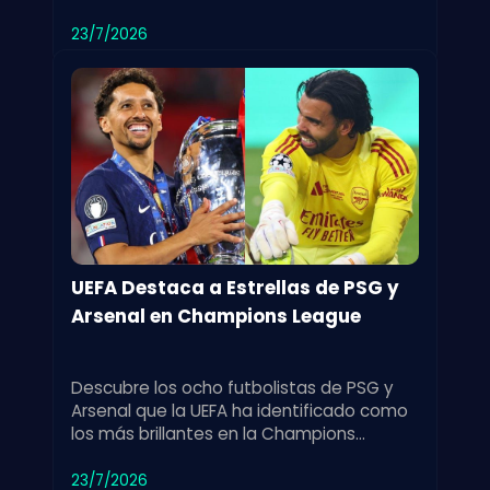
Champions League, destacando los retos
del torneo.
23/7/2026
UEFA Destaca a Estrellas de PSG y
Arsenal en Champions League
Descubre los ocho futbolistas de PSG y
Arsenal que la UEFA ha identificado como
los más brillantes en la Champions
League. Un reconocimiento a su
rendimiento estelar.
23/7/2026