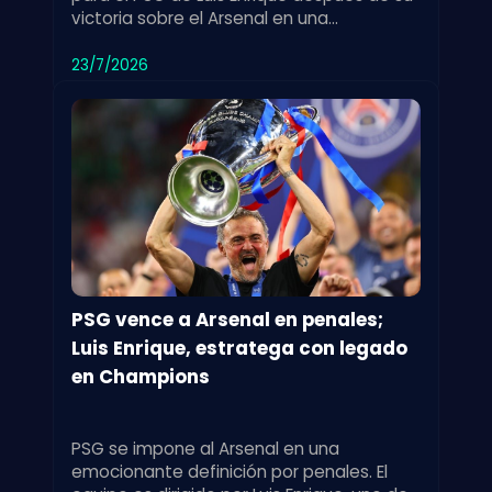
victoria sobre el Arsenal en una
emocionante tanda de penales. Un
triunfo destacado.
23/7/2026
PSG vence a Arsenal en penales;
Luis Enrique, estratega con legado
en Champions
PSG se impone al Arsenal en una
emocionante definición por penales. El