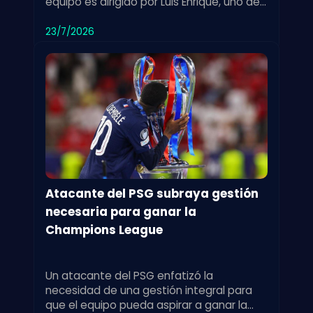
equipo es dirigido por Luis Enrique, uno de
los entrenadores más exitosos en la
historia de la Champions League.
23/7/2026
Atacante del PSG subraya gestión
necesaria para ganar la
Champions League
Un atacante del PSG enfatizó la
necesidad de una gestión integral para
que el equipo pueda aspirar a ganar la